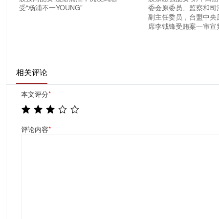
受“杨浦不一YOUNG”
委会原委员、监察和司
副主任委员，台盟中央
席李钺锋受贿案一审宣
相关评论
本文评分
*
评论内容
*