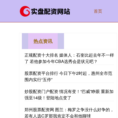
首页
热点资讯
正规配资十大排名 媒体人：石奎比起去年不一样
了 若他参加今年CBA选秀会是状元吧？
股票配资平台排行 今日下午2时起，惠州全市范
围内实行“五停”
炒股配资门户配资 情况有变！“巴威”睁眼 重新加
强至14级！登陆地点变了
郑州股票配资网 图兰：梅罗之争没什么好争的，
若有人选C罗那我肯定不会和他聊球