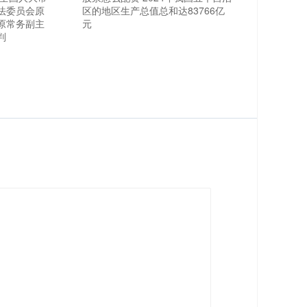
法委员会原
区的地区生产总值总和达83766亿
原常务副主
元
判