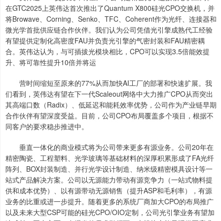
在GTC2025上英伟达首次推出了Quantum X800硅光CPO交换机，并
将Browave、Corning、Senko、TFC、Coherent作为光纤、连接器和
微光学首批供应链合作伙伴。我们认为公司凭借光引擎成熟代工经验
有望提供定制化高密度FAU并负责光引擎的气密封装和FAU精密耦
合。英伟达认为，与可插拔光模块相比，CPO可以实现3.5倍能效提
升、将可靠性提升10倍并将运
营时间缩短至原来的77%从而加快AI工厂的部署和快速扩展。我
们看到，英伟达有望在下一代Scaleout网络中大力推广CPO从而突出
其高端口数（Radix）、低延迟和能耗效率优势，公司作为产业链早期
合作伙伴有望深度受益。目前，公司CPO布局覆盖多个项目，根据不
同客户的要求稳步推进中。
垂直一体化的商业模式将为公司带来更多有源业务。公司20年在
精密陶瓷、工程塑料、光学玻璃等基础材料的深厚积累形成了FA光纤
阵列、BOX封装制造、并行光学设计制造、纳米级精密模具设计等一
站式产品解决方案。公司以无源能力带动有源竞争力（一站式物料提
供和成本优势）、以有源带动无源销售（提升ASP和毛利率），有源
业务的比重或进一步提升。随着更多的系统厂商加大CPO的布局推广
以及未来大型CSP可能的硅光CPO/OIO定制，公司光引擎业务有望加