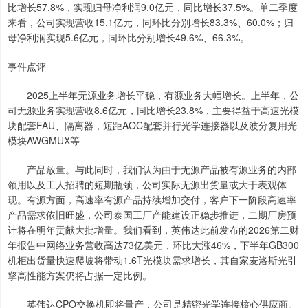
比增长57.8%，实现归母净利润9.0亿元，同比增长37.5%。单二季度
来看，公司实现营收15.1亿元，同环比分别增长83.3%、60.0%；归
母净利润实现5.6亿元，同环比分别增长49.6%、66.3%。
事件点评
2025上半年无源业务增长平稳，有源业务大幅增长。上半年，公
司无源业务实现营收8.6亿元，同比增长23.8%，主要得益于高速光模
块配套FAU、隔离器，短距AOC配套并行光学连接器以及波分复用光
模块AWGMUX等
产品放量。与此同时，我们认为由于无源产品被有源业务的内部
领用以及工人招聘的短期瓶颈，公司实际无源出货量或大于表观体
现。有源方面，高速率有源产品持续增加交付，客户下一阶段高速率
产品需求依旧旺盛，公司泰国工厂产能建设正稳步推进，二期厂房预
计将在明年贡献大批增量。我们看到，英伟达此前发布的2026第二财
年报告中网络业务营收高达73亿美元，环比大涨46%，下半年GB300
机柜出货量快速爬坡将带动1.6T光模块需求增长，其自家麦洛斯光引
擎高性能方案仍将占据一定比例。
英伟达CPO交换机即将量产，公司是精密光学连接核心供应商。