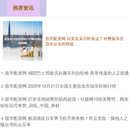
推荐资讯
股市配资网 邱党在采访时表达了对樊振东征
战全运会的祝福
​股市配资网 城阳巴士驾驶员从搬车到抬轮椅 善举传递助人正能量
1
​股市配资网 2025年12月21日全国主要批发市场羊价格行情
2
​股市配资网 27岁吴艳妮臀部肌肉超强！社媒晒10张美臀照，网友
3
纷纷花式夸赞_训练_中国_身材
​股市配资网 赖清德提台军乘飞机升商务舱？民众党批：慷他人之
4
慨台湾民众买单