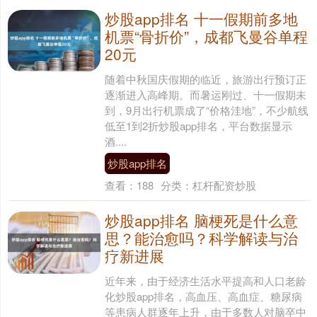
炒股app排名 十一假期前多地
机票“骨折价”，成都飞曼谷单程
20元
随着中秋国庆假期的临近，旅游出行预订正
逐渐进入高峰期。而暑运刚过、十一假期未
到，9月出行机票成了“价格洼地”，不少航线
低至1到2折炒股app排名，平台数据显示
酒....
炒股app排名
查看：
188
分类：
杠杆配资炒股
炒股app排名 脑梗死是什么意
思？能治愈吗？科学解读与治
疗新进展
近年来，由于经济生活水平提高和人口老龄
化炒股app排名，高血压、高血症、糖尿病
等患病人群逐年上升，由于多数人对脑卒中