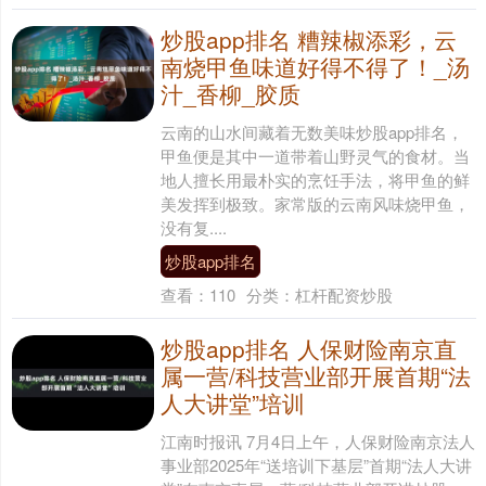
炒股app排名 糟辣椒添彩，云
南烧甲鱼味道好得不得了！_汤
汁_香柳_胶质
云南的山水间藏着无数美味炒股app排名，
甲鱼便是其中一道带着山野灵气的食材。当
地人擅长用最朴实的烹饪手法，将甲鱼的鲜
美发挥到极致。家常版的云南风味烧甲鱼，
没有复....
炒股app排名
查看：
110
分类：
杠杆配资炒股
炒股app排名 人保财险南京直
属一营/科技营业部开展首期“法
人大讲堂”培训
江南时报讯 7月4日上午，人保财险南京法人
事业部2025年“送培训下基层”首期“法人大讲