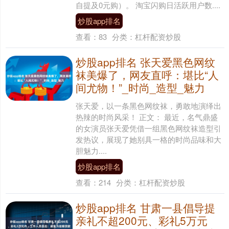
自提及0元购）。 淘宝闪购日活跃用户数....
炒股app排名
查看：
83
分类：
杠杆配资炒股
炒股app排名 张天爱黑色网纹
袜美爆了，网友直呼：堪比“人
间尤物！”_时尚_造型_魅力
张天爱，以一条黑色网纹袜，勇敢地演绎出
热辣的时尚风采！ 正文： 最近，名气鼎盛
的女演员张天爱凭借一组黑色网纹袜造型引
发热议，展现了她别具一格的时尚品味和大
胆魅力....
炒股app排名
查看：
214
分类：
杠杆配资炒股
炒股app排名 甘肃一县倡导提
亲礼不超200元、彩礼5万元