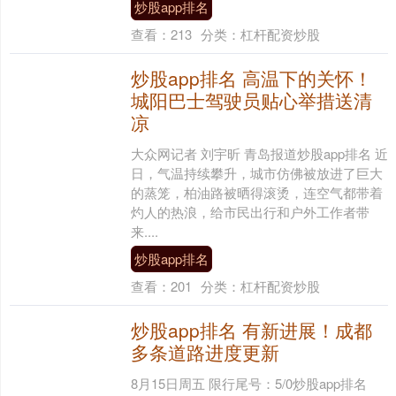
炒股app排名
查看：
213
分类：
杠杆配资炒股
炒股app排名 高温下的关怀！
城阳巴士驾驶员贴心举措送清
凉​
大众网记者 刘宇昕 青岛报道炒股app排名 近
日，气温持续攀升，城市仿佛被放进了巨大
的蒸笼，柏油路被晒得滚烫，连空气都带着
灼人的热浪，给市民出行和户外工作者带
来....
炒股app排名
查看：
201
分类：
杠杆配资炒股
炒股app排名 有新进展！成都
多条道路进度更新
8月15日周五 限行尾号：5/0炒股app排名