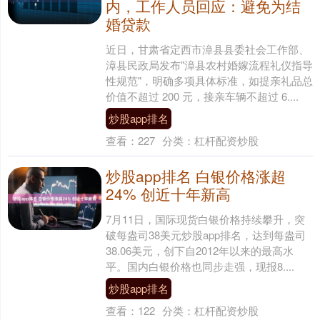
内，工作人员回应：避免为结
婚贷款
近日，甘肃省定西市漳县县委社会工作部、
漳县民政局发布"漳县农村婚嫁流程礼仪指导
性规范"，明确多项具体标准，如提亲礼品总
价值不超过 200 元，接亲车辆不超过 6....
炒股app排名
查看：
227
分类：
杠杆配资炒股
炒股app排名 白银价格涨超
24% 创近十年新高
7月11日，国际现货白银价格持续攀升，突
破每盎司38美元炒股app排名，达到每盎司
38.06美元，创下自2012年以来的最高水
平。国内白银价格也同步走强，现报8....
炒股app排名
查看：
122
分类：
杠杆配资炒股