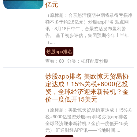
亿元
（原标题：合景悠活预期中期将录得亏损净
额不多于约2.8亿元）炒股app排名 观点网
讯：8月18日中午，合景悠活发布盈利警
告。 基于初步评估，集团预期今年上半年
（....
炒股app排名
查看：
80
分类：
杠杆配资炒股
炒股app排名 美欧惊天贸易协
定达成！15%关税+6000亿投
资，全球经济迎来新转机？金
价一度低开15美元
（原标题：美欧惊天贸易协定达成！15%关
税+6000亿投资炒股app排名炒股app排名，
全球经济迎来新转机？金价一度低开15美
元） 汇通财经APP讯——当地时间....