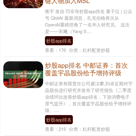
键人物加入MSL
衡宇 发自 凹非寺炒股app排名 量子位 | 公众
号 QbitAI 最新消息，扎克伯格再次从
OpenAI重磅挖角了一名华人研究员。 这次
是——宋飏（Yang S....
炒股app排名
查看：
176
分类：
杠杆配资炒股
炒股app排名 中邮证券：首次
覆盖宇晶股份给予增持评级
中邮证券有限责任公司虞洁攀,刘卓近期对宇
晶股份进行研究并发布了研究报告《二季度
业绩环比改善炒股app排名，下游消费电子
景气提升》，首次覆盖宇晶股份给予增持评
级。....
炒股app排名
查看：
215
分类：
杠杆配资炒股