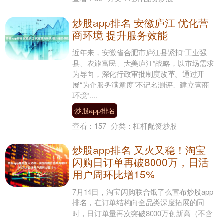
炒股app排名 安徽庐江 优化营
商环境 提升服务效能
近年来，安徽省合肥市庐江县紧扣“工业强
县、农旅富民、大美庐江”战略，以市场需求
为导向，深化行政审批制度改革。通过开
展“为企服务满意度”不记名测评、建立营商
环境“....
炒股app排名
查看：
157
分类：
杠杆配资炒股
炒股app排名 又火又稳！淘宝
闪购日订单再破8000万，日活
用户周环比增15%
7月14日，淘宝闪购联合饿了么宣布炒股app
排名，在订单结构向全品类深度拓展的同
时，日订单量再次突破8000万创新高（不含