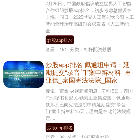
7月26日，中国政府倡议成立世界人工智能
合作组织炒股app排名，初步考虑总部设在
上海。同日，2025世界人工智能大会暨人工
智能全球治理高级别会议发表《人工智能
全....
炒股app排名
查看：
191
分类：
杠杆配资炒股
炒股app排名 佩通坦申请：延
期提交“录音门”案申辩材料_里
亚德_泰国宪法法院_国家
编辑丨董鑫 央视新闻消息，7月15日，泰国
总理秘书长彭民·勒素里亚德透露，佩通坦·
钦那瓦已向宪法法院申请延期提交“录音
门”案申辩材料15天，理由是在此前法院规
定....
炒股app排名
查看：
89
分类：
杠杆配资炒股