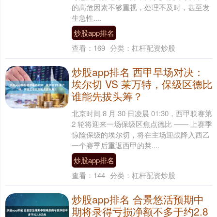
的高危因素不够重视，处理不及时，甚至发
生急性....
炒股app排名
查看：
169
分类：
杠杆配资炒股
炒股app排名 西甲早场对决：
埃尔切 VS 莱万特，保级区德比
谁能先拔头筹？
北京时间 8 月 30 日凌晨 01:30，西甲联赛第
2 轮将迎来一场保级区焦点德比 —— 上赛季
惊险保级的埃尔切，将在主场迎战降入西乙
一个赛季后重返西甲的莱....
炒股app排名
查看：
144
分类：
杠杆配资炒股
炒股app排名 合景悠活预期中
期将录得亏损净额不多于约2.8