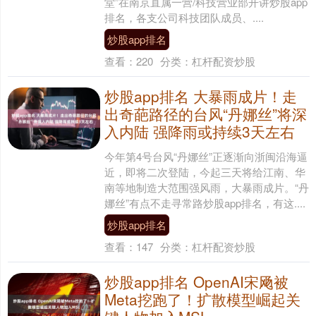
堂”在南京直属一营/科技营业部开讲炒股app
排名，各支公司科技团队成员、....
炒股app排名
查看：
220
分类：
杠杆配资炒股
炒股app排名 大暴雨成片！走
出奇葩路径的台风“丹娜丝”将深
入内陆 强降雨或持续3天左右
今年第4号台风“丹娜丝”正逐渐向浙闽沿海逼
近，即将二次登陆，今起三天将给江南、华
南等地制造大范围强风雨，大暴雨成片。“丹
娜丝”有点不走寻常路炒股app排名，有这....
炒股app排名
查看：
147
分类：
杠杆配资炒股
炒股app排名 OpenAI宋飏被
Meta挖跑了！扩散模型崛起关