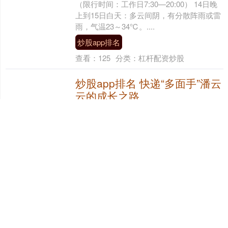
（限行时间：工作日7:30—20:00） 14日晚
上到15日白天：多云间阴，有分散阵雨或雷
雨，气温23～34℃。....
炒股app排名
查看：
125
分类：
杠杆配资炒股
炒股app排名 快递“多面手”潘云
云的成长之路
今年38岁的潘云云炒股app排名，是浙江嘉
兴极兔速递的一名快递员。物流科班毕业的
他，在快递行业摸爬滚打多年，凭着一
股“钻”劲儿和“实”劲儿，从熟悉业务流程
的“新....
炒股app排名
查看：
209
分类：
杠杆配资炒股